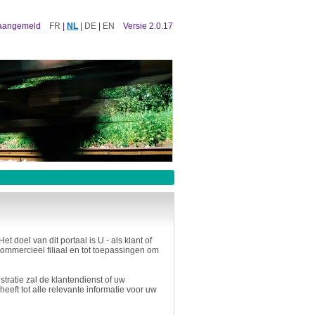
 aangemeld
FR
|
NL
|
DE
|
EN
Versie 2.0.17
 doel van dit portaal is U - als klant of
commercieel filiaal en tot toepassingen om
stratie zal de klantendienst of uw
eft tot alle relevante informatie voor uw